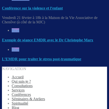
Conférence sur la violence et l’enfant
Vendredi 21 février à 18h à la Maison de la Vie Associative de
Chenôve (à côté de la MJC)
Blog
Exemple de séance EMDR avec le Dr Christophe Marx
Blog
L’EMDR pour traiter le stress post-traumatique
NAVIGATION
Accueil
Qui suis-je ?
Consultations
Services
Conférences
Séminaires & Ateliers
Spiritualité
Blog